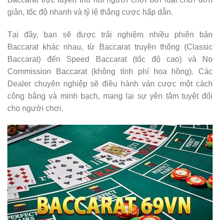
giản, tốc độ nhanh và tỷ lệ thắng cược hấp dẫn.
Tại đây, bạn sẽ được trải nghiệm nhiều phiên bản
Baccarat khác nhau, từ Baccarat truyền thống (Classic
Baccarat) đến Speed Baccarat (tốc độ cao) và No
Commission Baccarat (không tính phí hoa hồng). Các
Dealer chuyên nghiệp sẽ điều hành ván cược một cách
công bằng và minh bạch, mang lại sự yên tâm tuyệt đối
cho người chơi.