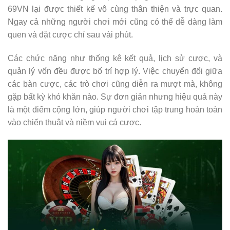
69VN lại được thiết kế vô cùng thân thiện và trực quan.
Ngay cả những người chơi mới cũng có thể dễ dàng làm
quen và đặt cược chỉ sau vài phút.
Các chức năng như thống kê kết quả, lịch sử cược, và
quản lý vốn đều được bố trí hợp lý. Việc chuyển đổi giữa
các bàn cược, các trò chơi cũng diễn ra mượt mà, không
gặp bất kỳ khó khăn nào. Sự đơn giản nhưng hiệu quả này
là một điểm cộng lớn, giúp người chơi tập trung hoàn toàn
vào chiến thuật và niềm vui cá cược.