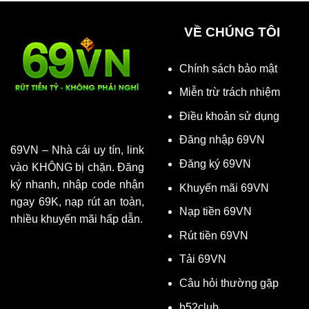
VỀ CHÚNG TÔI
Chính sách bảo mật
Miễn trừ trách nhiệm
Điều khoản sử dụng
Đăng nhập 69VN
69VN – Nhà cái uy tín, link
Đăng ký 69VN
vào KHÔNG bị chặn. Đăng
ký nhanh, nhập code nhận
Khuyến mãi 69VN
ngay 69K, nạp rút an toàn,
Nạp tiền 69VN
nhiều khuyến mãi hấp dẫn.
Rút tiền 69VN
Tải 69VN
Câu hỏi thường gặp
b52club