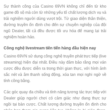
Sự thành công của Casino 69VN không chỉ đến từ kho
game đồ sộ mà còn từ những yếu tố chất lượng dịch vụ và
trải nghiệm người dùng vượt trội. Từ giao diện thân thiện,
đường truyền ổn định cho đến sự chuyên nghiệp của đội
ngũ Dealer, tất cả đều được tối ưu hóa để mang lại trải
nghiệm hoàn hảo.
Công nghệ livestream tiên tiến hàng đầu hiện nay
Casino 69VN sử dụng công nghệ truyền phát trực tiếp (live
streaming) hiện đại nhất. Điều này đảm bảo rằng mọi ván
cược đều được diễn ra trong thời gian thực, với hình ảnh
sắc nét và âm thanh sống động, xóa tan mọi nghi ngờ về
tính công bằng.
Các góc quay đa chiều và tính năng tương tác trực tiếp với
Dealer giúp người chơi có cảm giác như đang thực sự
ngồi tại bàn cược. Chất lượng đường truyền ổn định cho