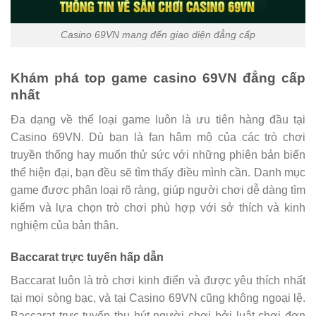
Casino 69VN mang đến giao diện đẳng cấp
Khám phá top game casino 69VN đẳng cấp
nhất
Đa dạng về thể loại game luôn là ưu tiên hàng đầu tại
Casino 69VN. Dù bạn là fan hâm mộ của các trò chơi
truyền thống hay muốn thử sức với những phiên bản biến
thể hiện đại, bạn đều sẽ tìm thấy điều mình cần. Danh mục
game được phân loại rõ ràng, giúp người chơi dễ dàng tìm
kiếm và lựa chọn trò chơi phù hợp với sở thích và kinh
nghiệm của bản thân.
Baccarat trực tuyến hấp dẫn
Baccarat luôn là trò chơi kinh điển và được yêu thích nhất
tại mọi sòng bạc, và tại Casino 69VN cũng không ngoại lệ.
Baccarat trực tuyến thu hút người chơi bởi luật chơi đơn