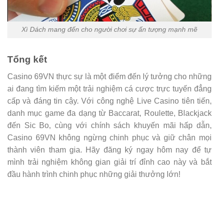
Xì Dách mang đến cho người chơi sự ấn tượng mạnh mẽ
Tổng kết
Casino 69VN thực sự là một điểm đến lý tưởng cho những
ai đang tìm kiếm một trải nghiệm cá cược trực tuyến đẳng
cấp và đáng tin cậy. Với công nghệ Live Casino tiên tiến,
danh mục game đa dạng từ Baccarat, Roulette, Blackjack
đến Sic Bo, cùng với chính sách khuyến mãi hấp dẫn,
Casino 69VN không ngừng chinh phục và giữ chân mọi
thành viên tham gia. Hãy đăng ký ngay hôm nay để tự
mình trải nghiệm không gian giải trí đỉnh cao này và bắt
đầu hành trình chinh phục những giải thưởng lớn!