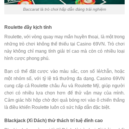
Baccarat là trò chơi hấp dẫn đáng trải nghiệm
Roulette đầy kịch tính
Roulette, với vòng quay may mắn huyền thoại, là một trong
những trò chơi không thể thiếu tại Casino 69VN. Trò chơi
này không chỉ mang tính giải trí cao mà còn có nhiều loại
hình cược phong phú.
Bạn có thể đặt cược vào màu sắc, con số lẻ/chẵn, hoặc
một nhóm số, với tỷ lệ trả thưởng đa dạng. Casino 69VN
cung cấp cả Roulette châu Âu và Roulette Mỹ, giúp người
chơi có nhiều lựa chọn hơn để thử vận may của mình.
Cảm giác hồi hộp chờ đợi quả bóng rơi vào ô chiến thắng
là điều khiến Roulette luôn có sức hấp dẫn đặc biệt.
Blackjack (Xì Dách) thử thách trí tuệ đỉnh cao