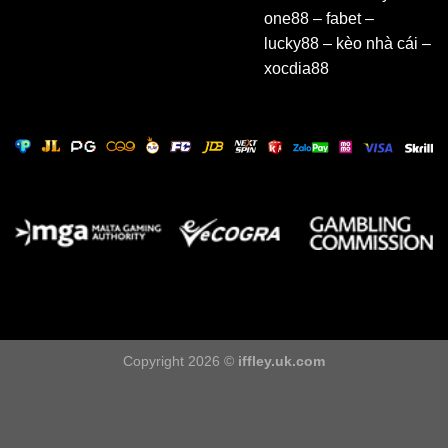
one88
–
fabet
–
lucky88
–
kèo nhà cái
–
xocdia88
Copyright 2026 ©
iffley.uk.com