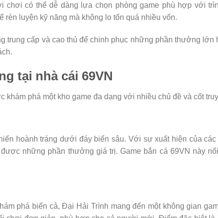
ời chơi có thể dễ dàng lựa chọn phòng game phù hợp với trì
để rèn luyện kỹ năng mà không lo tốn quá nhiều vốn.
òng trung cấp và cao thủ để chinh phục những phần thưởng lớn 
ách.
g tại nhà cái 69VN
c khám phá một kho game đa dạng với nhiều chủ đề và cốt tru
ến hoành tráng dưới đáy biển sâu. Với sự xuất hiện của các l
n được những phần thưởng giá trị. Game bắn cá 69VN này nổi 
hám phá biển cả, Đại Hải Trình mang đến một không gian game