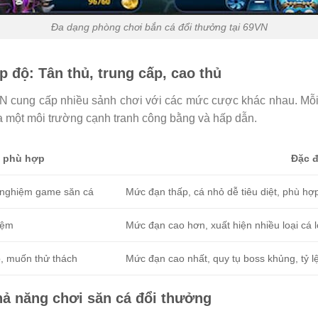
Đa dạng phòng chơi bắn cá đổi thưởng tại 69VN
p độ: Tân thủ, trung cấp, cao thủ
N cung cấp nhiều sảnh chơi với các mức cược khác nhau. Mỗi 
ra một môi trường cạnh tranh công bằng và hấp dẫn.
 phù hợp
Đặc đ
i nghiệm game săn cá
Mức đạn thấp, cá nhỏ dễ tiêu diệt, phù hợ
iệm
Mức đạn cao hơn, xuất hiện nhiều loại cá l
, muốn thử thách
Mức đạn cao nhất, quy tụ boss khủng, tỷ lệ
hả năng chơi săn cá đổi thưởng