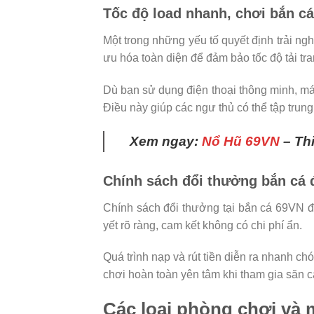
Tốc độ load nhanh, chơi bắn cá
Một trong những yếu tố quyết định trải n
ưu hóa toàn diện để đảm bảo tốc độ tải t
Dù bạn sử dụng điện thoại thông minh, má
Điều này giúp các ngư thủ có thể tập trun
Xem ngay:
Nổ Hũ 69VN
– Th
Chính sách đổi thưởng bắn cá 
Chính sách đổi thưởng tại bắn cá 69VN đ
yết rõ ràng, cam kết không có chi phí ẩn.
Quá trình nạp và rút tiền diễn ra nhanh c
chơi hoàn toàn yên tâm khi tham gia săn 
Các loại phòng chơi và 