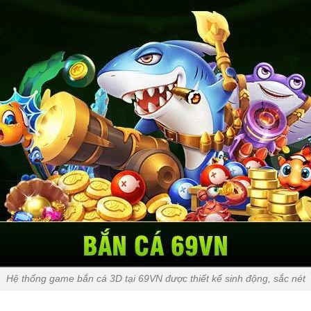
Hệ thống game bắn cá 3D tại 69VN được thiết kế sinh động, sắc nét