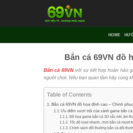
Bỏ
qua
nội
dung
HOME
HƯỚ
Bắn cá 69VN đồ h
Bắn cá 69VN
với sự kết hợp hoàn hảo gi
người chơi. Nếu bạn quan tâm hãy cùng kh
Table of Contents
Bắn cá 69VN đồ họa đỉnh cao – Chinh phục
Ưu điểm vượt trội của sảnh game bắn c
Đồ họa game bắn cá 3D sắc nét, âm t
Tốc độ load nhanh, chơi bắn cá mượt trê
Chính sách đổi thưởng bắn cá đổi thư