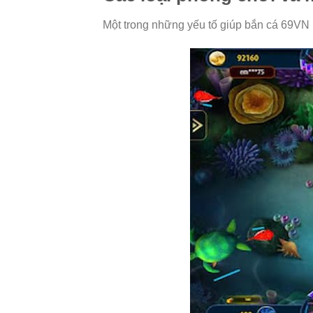
Một trong những yếu tố giúp bắn cá 69VN 