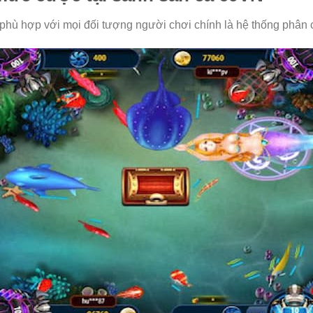
phù hợp với mọi đối tượng người chơi chính là hệ thống phân 