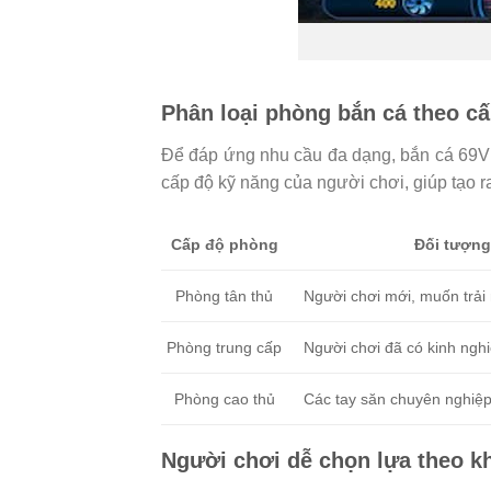
Phân loại phòng bắn cá theo cấ
Để đáp ứng nhu cầu đa dạng, bắn cá 69V
cấp độ kỹ năng của người chơi, giúp tạo 
Đối tượng
Cấp độ phòng
Người chơi mới, muốn trả
Phòng tân thủ
Người chơi đã có kinh ngh
Phòng trung cấp
Các tay săn chuyên nghiệp
Phòng cao thủ
Người chơi dễ chọn lựa theo k