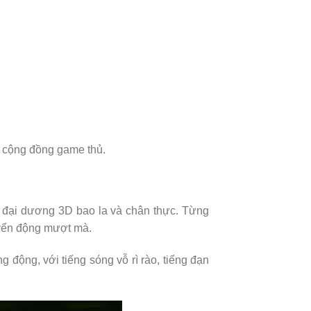
 cộng đồng game thủ.
n đại dương 3D bao la và chân thực. Từng
huyển động mượt mà.
 động, với tiếng sóng vỗ rì rào, tiếng đạn