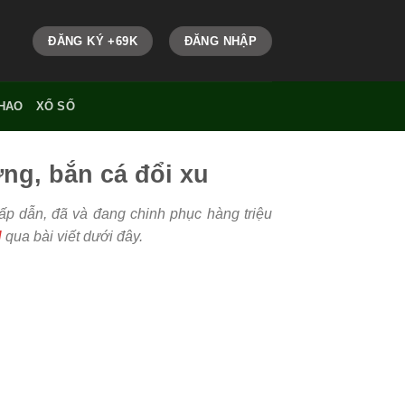
ĐĂNG KÝ +69K
ĐĂNG NHẬP
THAO
XỔ SỐ
ng, bắn cá đổi xu
hấp dẫn, đã và đang chinh phục hàng triệu
N
qua bài viết dưới đây.